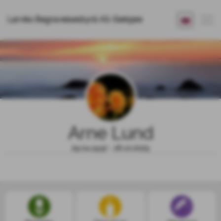
Larviks Begravelsesbyrå AS-Sletsjøe
Arne Lund
29.04.1932 - 26.10.2025