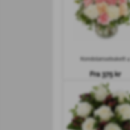
Kondolansebukett 4
Fra 375 kr