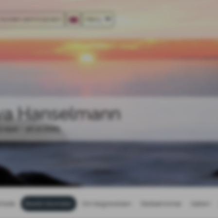
Kontakt administrator
Meny
va Hanselmann
3.1941 - 30.12.2025
rtside
Bestill blomster
Om begravelsen
Dødsannonse
Galleri