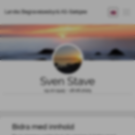
Larviks Begravelsesbyrå AS-Sletsjøe
Sven Stave
19.10.1945 - 18.06.2025
Bidra med innhold